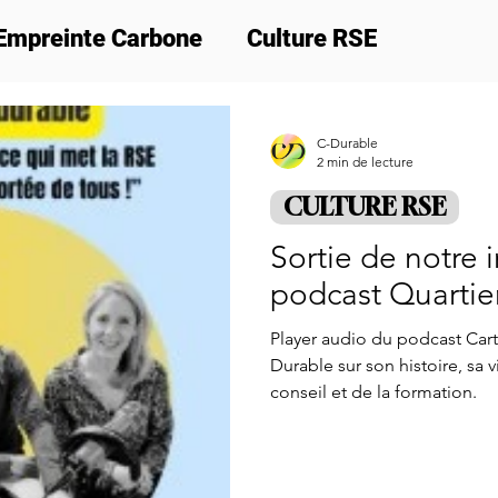
Empreinte Carbone
Culture RSE
ion
Nos actus
Formations
Cadeau 
C-Durable
2 min de lecture
CULTURE RSE
Sortie de notre 
podcast Quartier
Player audio du podcast Carti
Durable sur son histoire, sa 
conseil et de la formation.