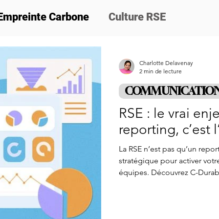
Empreinte Carbone
Culture RSE
ion
Nos actus
Formations
Cadeau 
Charlotte Delavenay
2 min de lecture
COMMUNICATIO
RSE : le vrai enj
reporting, c’est l
La RSE n’est pas qu’un report
stratégique pour activer vo
équipes. Découvrez C-Durab