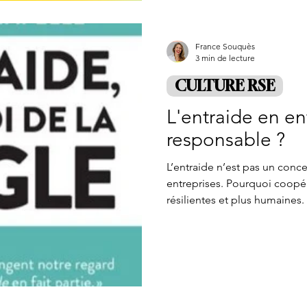
France Souquès
3 min de lecture
CULTURE RSE
L'entraide en ent
responsable ?
L’entraide n’est pas un conc
entreprises. Pourquoi coopér
résilientes et plus humaines.