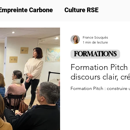
Empreinte Carbone
Culture RSE
ion
Nos actus
Formations
Cadeau 
France Souquès
1 min de lecture
FORMATIONS
Formation Pitch 
discours clair, c
Formation Pitch : construire u