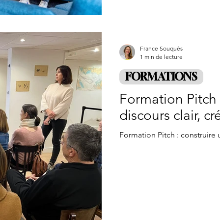
France Souquès
1 min de lecture
FORMATIONS
Formation Pitch 
discours clair, c
Formation Pitch : construire u