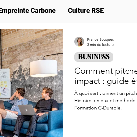
Empreinte Carbone
Culture RSE
ion
Nos actus
Formations
Cadeau 
France Souquès
3 min de lecture
BUSINESS
Comment pitcher
impact : guide 
À quoi sert vraiment un pitc
Histoire, enjeux et méthode p
Formation C-Durable.