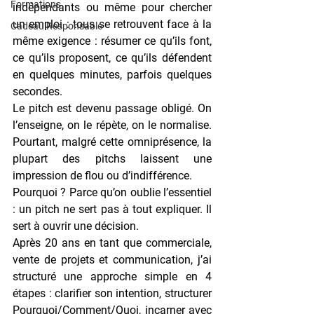
Formations
indépendants ou même pour chercher 
un emploi : tous se retrouvent face à la 
Cadeau Responsable
même exigence : résumer ce qu’ils font, 
ce qu’ils proposent, ce qu’ils défendent 
en quelques minutes, parfois quelques 
secondes.
Le pitch est devenu passage obligé. On 
l’enseigne, on le répète, on le normalise. 
Pourtant, malgré cette omniprésence, la 
plupart des pitchs laissent une 
impression de flou ou d’indifférence. 
Pourquoi ? Parce qu’on oublie l’essentiel 
: 
un pitch ne sert pas à tout expliquer. Il 
sert à ouvrir une décision
.
Après 20 ans en tant que commerciale, 
vente de projets et communication, j’ai 
structuré une approche simple en 
4 
étapes
 : clarifier son intention, structurer 
Pourquoi/Comment/Quoi, incarner avec 