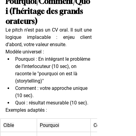
Pourquoi/Comment/Quo
i (l’héritage des grands 
orateurs)
Le pitch n’est pas un CV oral. Il suit une 
logique implacable : enjeu client 
d’abord, votre valeur ensuite.
Modèle universel :
Pourquoi
 : En intégrant le problème 
de l’interlocuteur (10 sec), on 
raconte le "pourquoi on est là 
(storytelling)"
Comment
 : votre approche unique 
(10 sec).
Quoi
 : résultat mesurable (10 sec).
Exemples adaptés :
Cible
Pourquoi
Comment