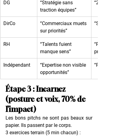
DG
“Stratégie sans 
“20 ans terrain vent
traction équipes”
DirCo
“Commerciaux muets 
“Scripts testés RDV
sur priorités”
RH
“Talents fuient 
“Posture alignée 
manque sens”
projets”
Indépendant
“Expertise non visible 
“Pitch 30 sec testé”
opportunités”
Étape 3 : Incarnez 
(posture et voix, 70% de 
l’impact)
Les bons pitchs ne sont pas beaux sur 
papier. Ils passent par le corps.
3 exercices terrain (5 min chacun) :