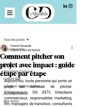
Post
Tous les posts
France Souquès
Tous les posts
2 janv.
3 min de lecture
Comment pitcher son
Stratégie
projet avec impact : guide
Business
Empreinte Carbone
étape par étape
Culture RSE
Aujourd’hui, toute personne qui porte un 
Labels et réglementation
projet est sommée de pitcher. 
Entrepreneurs, DG d’ETI, Directeurs 
Communication
commerciaux, responsables marketing, 
Nos actus
RH, managers de transition, consultants 