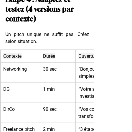
testez (4 versions par 
contexte)
Un pitch unique ne suffit pas. Créez 
selon situation.
Contexte
Durée
Ouverture exemple
Networking
30 sec
“Bonjour, je rends projets
simples à vendre.”
DG
1 min
“Votre stratégie convainc-t
investisseurs ?”
DirCo
90 sec
“Vos commerciaux aligné
transfo ?”
Freelance pitch 
2 min
“3 étapes pour mon exper