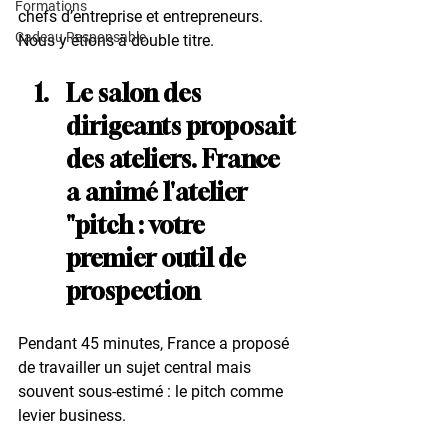
Formations
chefs d’entreprise et entrepreneurs.
Cadeau Responsable
Nous y étions à double titre.
Le salon des 
dirigeants proposait 
des ateliers. France 
a animé l'atelier 
"pitch : votre 
premier outil de 
prospection
Pendant 45 minutes, France a proposé 
de travailler un sujet central mais 
souvent sous-estimé : le pitch comme 
levier business.