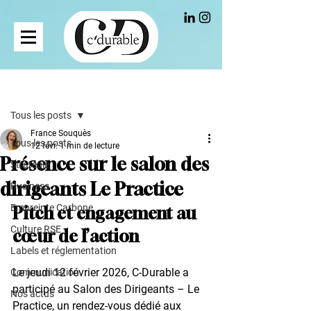
Post
Tous les posts
France Souquès
Tous les posts
12 févr.
1 min de lecture
Présence sur le salon des
Stratégie
dirigeants Le Practice
Business
Empreinte Carbone
Pitch et engagement au 
Culture RSE
cœur de l’action
Labels et réglementation
Le jeudi 12 février 2026, C-Durable a 
Communication
participé au 
Salon des Dirigeants – Le 
Nos actus
Practice
, un rendez-vous dédié aux 