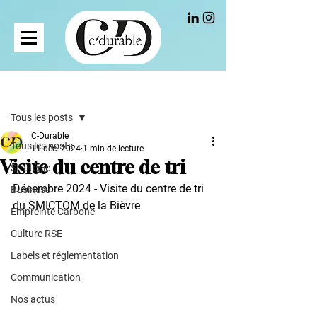
Post
Tous les posts
C-Durable
Tous les posts
11 déc. 2024
1 min de lecture
Visite du centre de tri
Stratégie
Décembre 2024 - Visite du centre de tri 
Business
du SMICTOM de la Bièvre
Empreinte Carbone
Culture RSE
Labels et réglementation
Communication
Nos actus