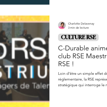
replace l’achat dans le regist
connexion avec soi et avec l
Charlotte Delavenay
3 min de lecture
CULTURE RSE
C-Durable anime
club RSE Maestri
RSE !
Loin d’être un simple effet 
réglementaire, la RSE représe
stratégique qui interroge le 