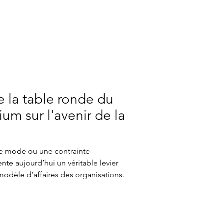
re de l’émotion, de la valeur, de la
a marque.
 la table ronde du
um sur l'avenir de la
de mode ou une contrainte
nte aujourd’hui un véritable levier
modèle d’affaires des organisations.