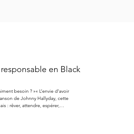
Responsable
responsable en Black
raiment besoin ? »« L’envie d’avoir
anson de Johnny Hallyday, cette
s : rêver, attendre, espérer,
ur à l’achat, comme l’attente d’une
rencontre.Dans un univers marketing
ralité retrouvée fait sens : elle