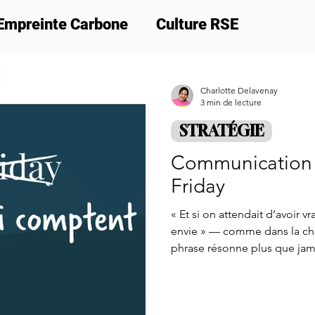
Empreinte Carbone
Culture RSE
ion
Nos actus
Formations
Cadeau 
Charlotte Delavenay
3 min de lecture
STRATÉGIE
Communication 
Friday
« Et si on attendait d’avoir v
envie » — comme dans la ch
phrase résonne plus que jamai
économiser… donnent la save
soirée, d’un moment, d’une 
saturé d’urgences, cette tempo